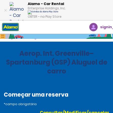
Alamo - Car Rental
Enterprise Holdings, Inc.
OBTER – na Play Store
signin
Página inicial
Agências
United States
South Carolina
Aerop. Int. Greenville–
Spartanburg (GSP) Aluguel de
carro
Começar uma reserva
*campo obrigatório
Consultar/Modificar/cancelar