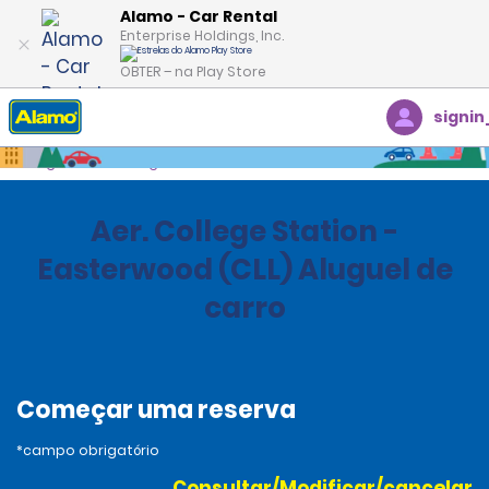
Alamo - Car Rental
Enterprise Holdings, Inc.
OBTER – na Play Store
signin
Página inicial
Agências
United States
Texas
Aer. College Station -
Easterwood (CLL) Aluguel de
carro
Começar uma reserva
*campo obrigatório
Consultar/Modificar/cancelar