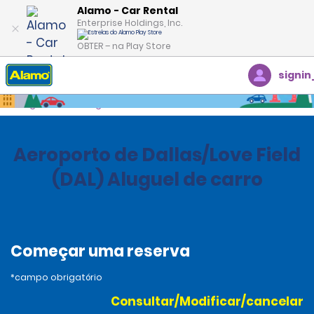
Alamo - Car Rental
Enterprise Holdings, Inc.
OBTER – na Play Store
signin
Página inicial
Agências
United States
Texas
Aeroporto de Dallas/Love Field
(DAL) Aluguel de carro
Começar uma reserva
*campo obrigatório
Consultar/Modificar/cancelar