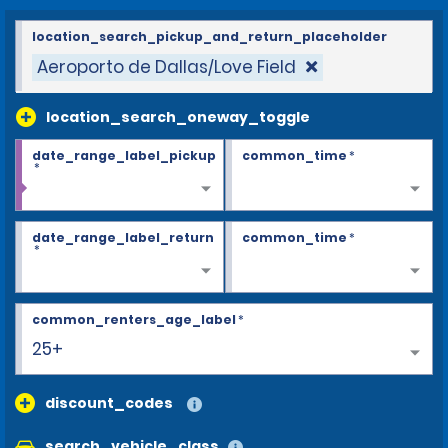
location_search_pickup_and_return_placeholder
Aeroporto de Dallas/Love Field
location_search_oneway_toggle
date_range_label_pickup
common_time
*
*
date_range_label_return
common_time
*
*
common_renters_age_label
*
25+
discount_codes
search_vehicle_class