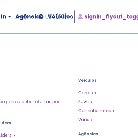
In
Agências
Veículos
signin_flyout_tog
Help
USA (PT)
Veículos
Carros
se para receber ofertas por
SUVs
Caminhonetes
Vans
iders
Agências
siders