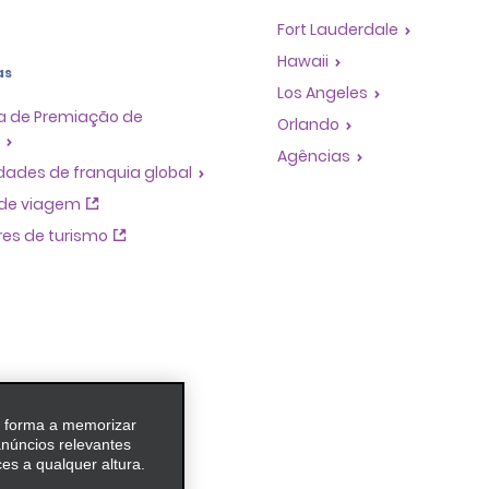
Fort Lauderdale
Hawaii
as
Los Angeles
 de Premiação de
Orlando
Agências
dades de franquia global
de viagem
es de turismo
e forma a memorizar
anúncios relevantes
es a qualquer altura.