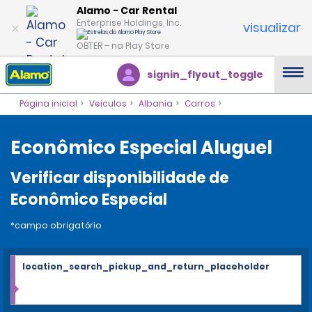
Alamo - Car Rental
Enterprise Holdings, Inc.
visualizar
OBTER – na Play Store
signin_flyout_toggle
Página inicial
Veículos
Albania
Carros
Econômico Especial Aluguel
Verificar disponibilidade de
Econômico Especial
*campo obrigatório
location_search_pickup_and_return_placeholder