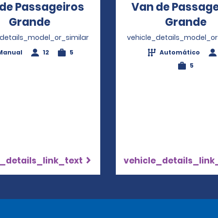
de Passageiros
Van de Passage
Grande
Opens in a new window
Grande
O
_details_model_or_similar
vehicle_details_model_or
Manual
12
5
Automático
5
_details_link_text
vehicle_details_link