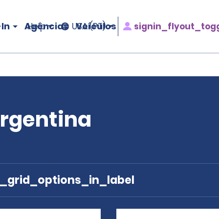
In
Agências
Veículos
signin_flyout_tog
Help
USA (PT)
rgentina
e_grid_options_in_label