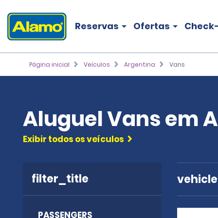
Reservas
Ofertas
Check-
Página inicial
Veículos
Argentina
Vans
Aluguel Vans em A
Exibir todos os veículos
filter_title
vehicl
PASSENGERS