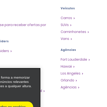
Veículos
Carros
se para receber ofertas por
SUVs
Caminhonetes
Vans
iders
Agências
siders
Fort Lauderdale
Hawaii
as
Los Angeles
e forma a memorizar
 de Premiação de
Orlando
anúncios relevantes
es a qualquer altura.
Agências
dades de franquia global
de viagem
es de turismo
odos os cookies