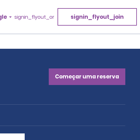
gle
signin_flyout_join
signin_flyout_or
Começar uma reserva