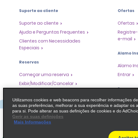
Suporte ao cliente
Ofertas
Suporte ao cliente
Ofertas
Ajuda e Perguntas Frequentes
Registre-
e-mail
Clientes com Necessidades
Especiais
Alamo Ins
Reservas
Alamo In
Começar uma reserva
Entrar
Exibir/Modificar/Cancelar
Program
Check-in Rápido
Utilizamos cookies e web beacons para recolher informações d
Pular o guichê
Programa
as suas preferências, melhorar a sua experiência e adaptar os 
Parceiros
Viagens anteriores / Recibos
para si. Pode alterar as suas definições de cookies e do AdChoic
Oportuni
Gerir as suas definições
Aluguel de carro somente de ida
Mais Informações
Agentes 
Operador
Aceitar t