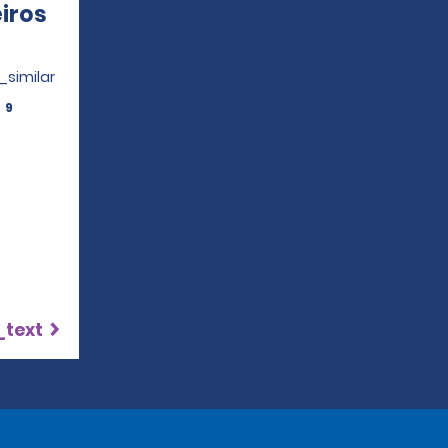
iros
pens in a new window
_similar
9
_text