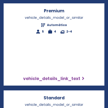
Premium
Opens in a new win
vehicle_details_model_or_similar
Automático
5
4
2-4
vehicle_details_link_text
Standard
Opens in a new win
vehicle_details_model_or_similar