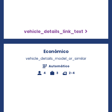
vehicle_details_link_text
Econômico
Opens in a new wi
vehicle_details_model_or_similar
Automático
4
3
2-4