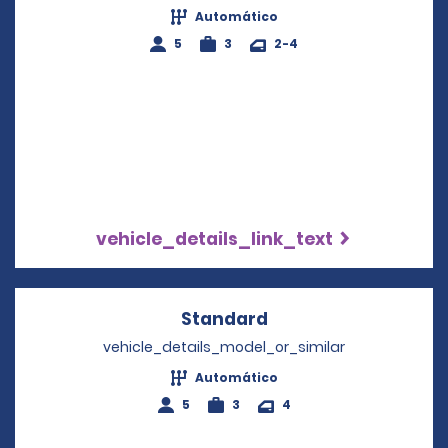
Automático
5
3
2-4
vehicle_details_link_text
Standard
Opens in a new win
vehicle_details_model_or_similar
Automático
5
3
4