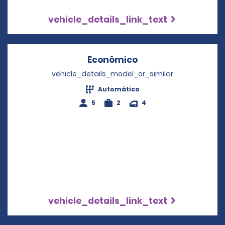
vehicle_details_link_text
Econômico
Opens in a new wi
vehicle_details_model_or_similar
Automático
5
2
4
vehicle_details_link_text