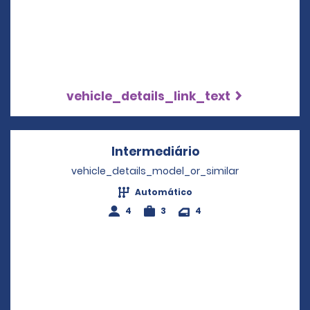
vehicle_details_link_text
Intermediário
Opens in a new w
vehicle_details_model_or_similar
Automático
4
3
4