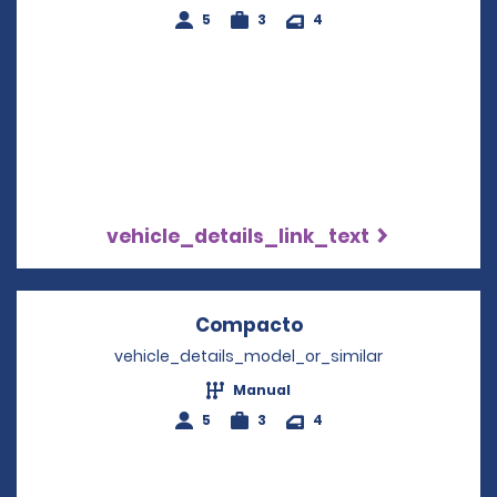
5
3
4
vehicle_details_link_text
Compacto
Opens in a new wi
vehicle_details_model_or_similar
Manual
5
3
4