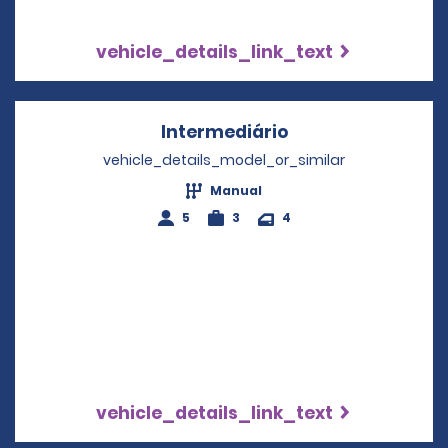
vehicle_details_link_text
Intermediário
Opens in a new w
vehicle_details_model_or_similar
Manual
5
3
4
vehicle_details_link_text