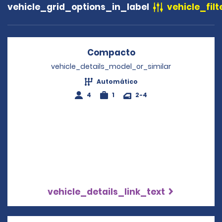
vehicle_grid_options_in_label
vehicle_filt
Compacto
Opens in a new wi
vehicle_details_model_or_similar
Automático
4
1
2-4
vehicle_details_link_text