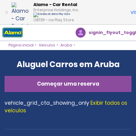
Alamo - Car Rental
Enterprise Holdings, Inc.
vi
OBTER – na Play Store
signin_flyout_togg
Página inicial
Veículos
Aruba
Aluguel Carros em Aruba
Começar uma reserva
vehicle_grid_cta_showing_only
Exibir todos os
veículos