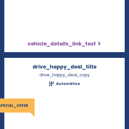
vehicle_details_link_text
drive_happy_deal_title
Opens in a 
drive_happy_deal_copy
Automático
SPECIAL_OFFER