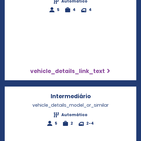
Automático
5
4
4
vehicle_details_link_text
Intermediário
Opens in a new w
vehicle_details_model_or_similar
Automático
5
2
2-4