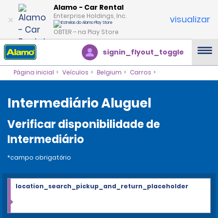
Alamo - Car Rental
Enterprise Holdings, Inc.
visualizar
OBTER – na Play Store
signin_flyout_toggle
Página inicial
Veículos
Belgium
Carros
Intermediário Aluguel
Verificar disponibilidade de
Intermediário
*campo obrigatório
location_search_pickup_and_return_placeholder