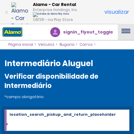
Alamo - Car Rental
Enterprise Holdings, Inc.
visualizar
OBTER – na Play Store
signin_flyout_toggle
Página inicial
Veículos
Bugaria
Carros
Intermediário Aluguel
Verificar disponibilidade de
Intermediário
*campo obrigatório
location_search_pickup_and_return_placeholder