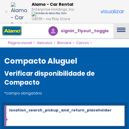
Alamo - Car Rental
Enterprise Holdings, Inc.
visualizar
OBTER – na Play Store
signin_flyout_toggle
Página inicial
Veículos
Bonaire
Carros
Compacto Aluguel
Verificar disponibilidade de
Compacto
*campo obrigatório
location_search_pickup_and_return_placeholder