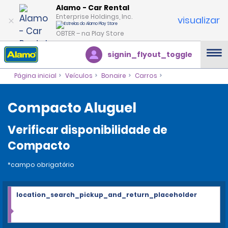
Alamo - Car Rental
Enterprise Holdings, Inc.
visualizar
OBTER – na Play Store
signin_flyout_toggle
Página inicial
Veículos
Bonaire
Carros
Compacto Aluguel
Verificar disponibilidade de
Compacto
*campo obrigatório
location_search_pickup_and_return_placeholder