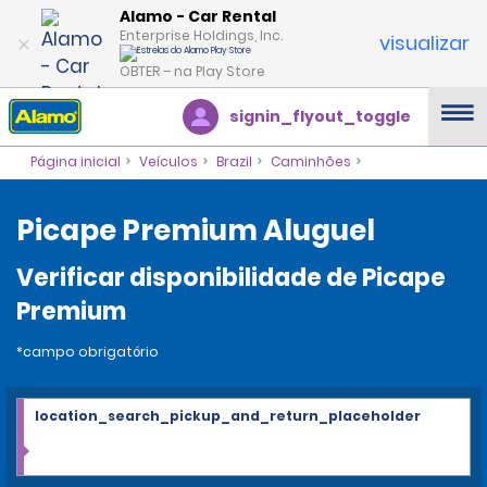
Alamo - Car Rental
Enterprise Holdings, Inc.
visualizar
OBTER – na Play Store
signin_flyout_toggle
Página inicial
Veículos
Brazil
Caminhões
Picape Premium Aluguel
Verificar disponibilidade de Picape
Premium
*campo obrigatório
location_search_pickup_and_return_placeholder