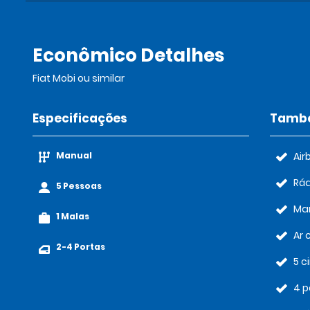
Econômico Detalhes
Fiat Mobi ou similar
Especificações
També
Manual
Air
Rád
5 Pessoas
Ma
1 Malas
Ar 
2-4 Portas
5 c
4 p