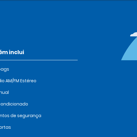
m inclui
bags
io AM/FM Estéreo
nual
condicionado
intos de segurança
ortas