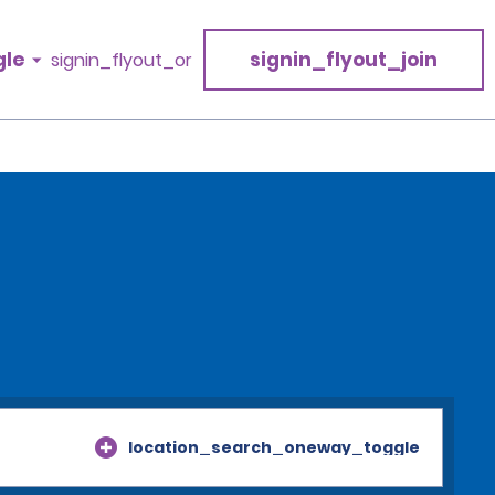
gle
signin_flyout_join
signin_flyout_or
location_search_oneway_toggle