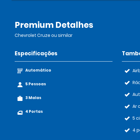
Premium Detalhes
Chevrolet Cruze ou similar
Especificações
També
Automático
Air
Rád
5 Pessoas
Au
3 Malas
Ar 
4 Portas
5 c
4 p