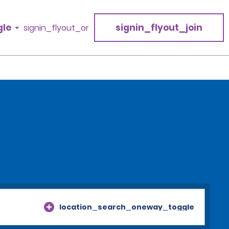
gle
signin_flyout_join
signin_flyout_or
location_search_oneway_toggle