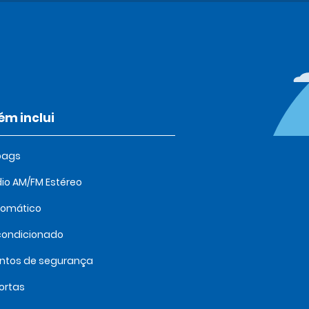
m inclui
bags
io AM/FM Estéreo
tomático
condicionado
intos de segurança
ortas