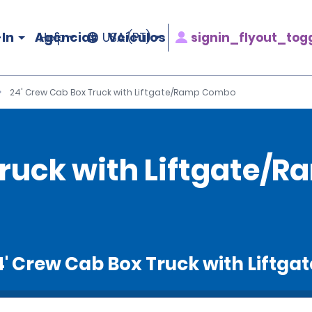
In
Agências
Veículos
signin_flyout_tog
Help
USA (PT)
24' Crew Cab Box Truck with Liftgate/Ramp Combo
Truck with Liftgate
 24' Crew Cab Box Truck with Lift