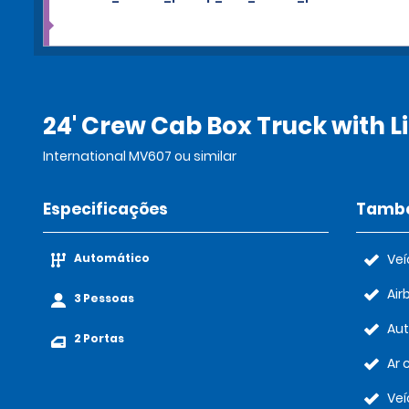
24' Crew Cab Box Truck with
International MV607 ou similar
Especificações
També
Automático
Veí
Air
3 Pessoas
Au
2 Portas
Ar 
Veí