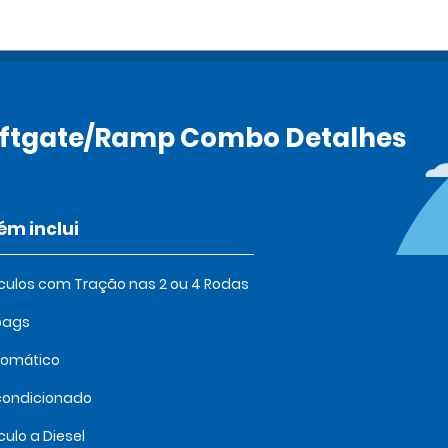
 Liftgate/Ramp Combo Detalhes
m inclui
culos com Tração nas 2 ou 4 Rodas
bags
tomático
condicionado
culo a Diesel