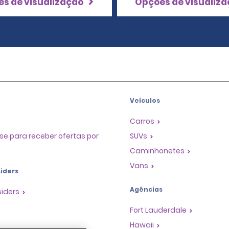
s de visualização
Opções de visualiz
Veículos
Carros
se para receber ofertas por
SUVs
Caminhonetes
Vans
iders
Agências
siders
Fort Lauderdale
Hawaii