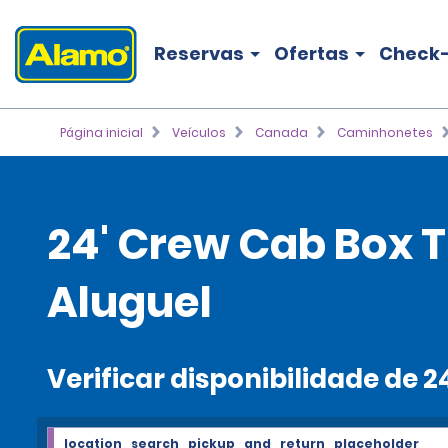
Reservas
Ofertas
Check-
Página inicial
Veículos
Canada
Caminhonetes
24' Crew Cab Box 
Aluguel
Verificar disponibilidade de
location_search_pickup_and_return_placeholder