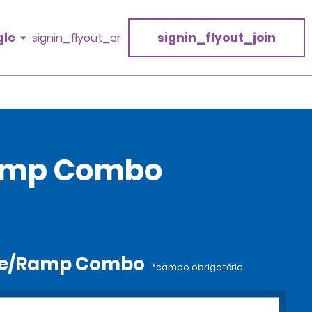
gle
signin_flyout_join
signin_flyout_or
/Ramp Combo
gate/Ramp Combo
*campo obrigatório