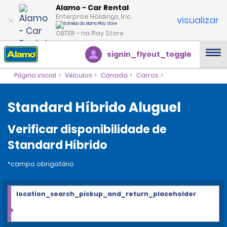
Alamo - Car Rental
Enterprise Holdings, Inc.
visualizar
OBTER – na Play Store
signin_flyout_toggle
Página inicial
Veículos
Canada
Carros
Standard Híbrido Aluguel
Verificar disponibilidade de
Standard Híbrido
*campo obrigatório
location_search_pickup_and_return_placeholder