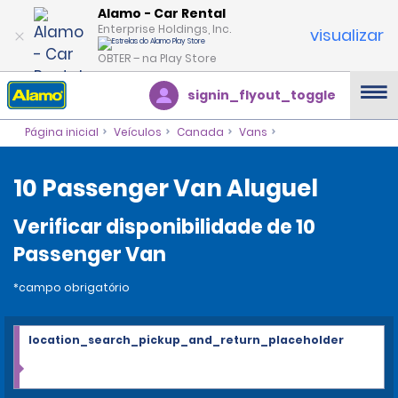
Alamo - Car Rental
Enterprise Holdings, Inc.
visualizar
OBTER – na Play Store
signin_flyout_toggle
Página inicial
Veículos
Canada
Vans
10 Passenger Van Aluguel
Verificar disponibilidade de 10
Passenger Van
*campo obrigatório
location_search_pickup_and_return_placeholder