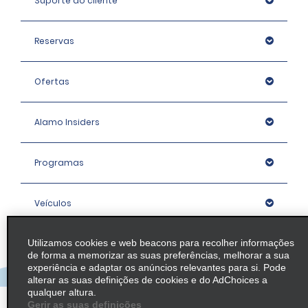
Suporte ao cliente
Reservas
Ofertas
Alamo Insiders
Programas
Veículos
Utilizamos cookies e web beacons para recolher informações
Agências
de forma a memorizar as suas preferências, melhorar a sua
experiência e adaptar os anúncios relevantes para si. Pode
alterar as suas definições de cookies e do AdChoices a
Empresa
qualquer altura.
Gerir as suas definições