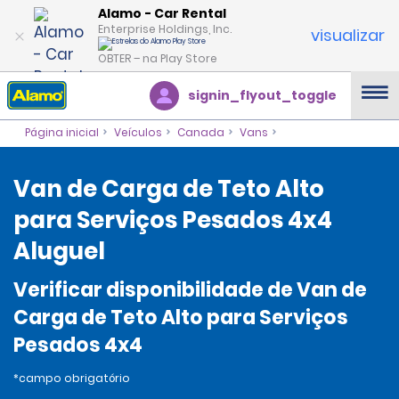
Alamo - Car Rental
Enterprise Holdings, Inc.
visualizar
OBTER – na Play Store
signin_flyout_toggle
Página inicial
Veículos
Canada
Vans
Van de Carga de Teto Alto
para Serviços Pesados 4x4
Aluguel
Verificar disponibilidade de Van de
Carga de Teto Alto para Serviços
Pesados 4x4
*campo obrigatório