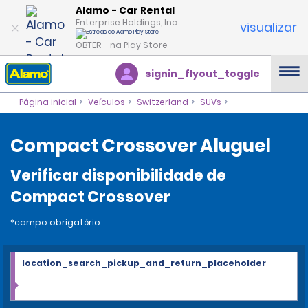
Alamo - Car Rental
Enterprise Holdings, Inc.
visualizar
OBTER – na Play Store
signin_flyout_toggle
Página inicial
Veículos
Switzerland
SUVs
Compact Crossover Aluguel
Verificar disponibilidade de
Compact Crossover
*campo obrigatório
location_search_pickup_and_return_placeholder