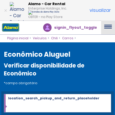
Alamo - Car Rental
Enterprise Holdings, Inc.
visualizar
OBTER – na Play Store
signin_flyout_toggle
Página inicial
Veículos
Chili
Carros
Econômico Aluguel
Verificar disponibilidade de
Econômico
*campo obrigatório
location_search_pickup_and_return_placeholder