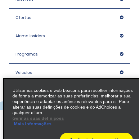
Ofertas
Alamo Insiders
Programas
Veículos
Utilizamos cookies e web beacons para recolher informações
Agências
de forma a memorizar as suas preferências, melhorar a sua
experiência e adaptar os anúncios relevantes para si. Pode
alterar as suas definições de cookies e do AdChoices a
Empresa
qualquer altura.
Gerir as suas definições
Mais Informações
Política / Mapa do Site