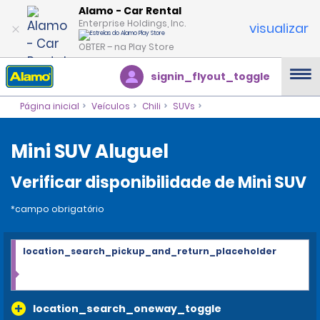
Alamo - Car Rental
Enterprise Holdings, Inc.
visualizar
OBTER – na Play Store
signin_flyout_toggle
Página inicial
Veículos
Chili
SUVs
Mini SUV Aluguel
Verificar disponibilidade de Mini SUV
*campo obrigatório
location_search_pickup_and_return_placeholder
location_search_oneway_toggle