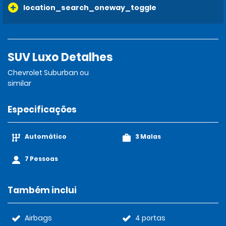
location_search_oneway_toggle
SUV Luxo Detalhes
Chevrolet Suburban ou
similar
Especificações
Automático
3 Malas
7 Pessoas
Também inclui
Airbags
4 portas