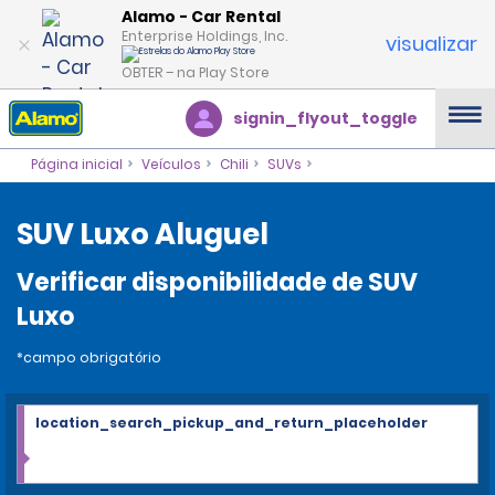
Alamo - Car Rental
Enterprise Holdings, Inc.
visualizar
OBTER – na Play Store
signin_flyout_toggle
Página inicial
Veículos
Chili
SUVs
SUV Luxo Aluguel
Verificar disponibilidade de SUV
Luxo
*campo obrigatório
location_search_pickup_and_return_placeholder