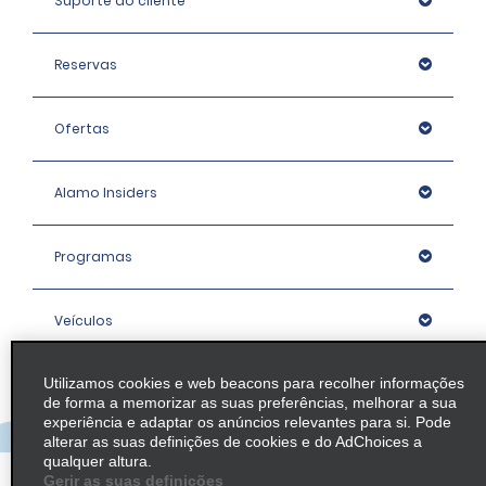
Suporte ao cliente
Reservas
Ofertas
Alamo Insiders
Programas
Veículos
Utilizamos cookies e web beacons para recolher informações
Agências
de forma a memorizar as suas preferências, melhorar a sua
experiência e adaptar os anúncios relevantes para si. Pode
alterar as suas definições de cookies e do AdChoices a
Empresa
qualquer altura.
Gerir as suas definições