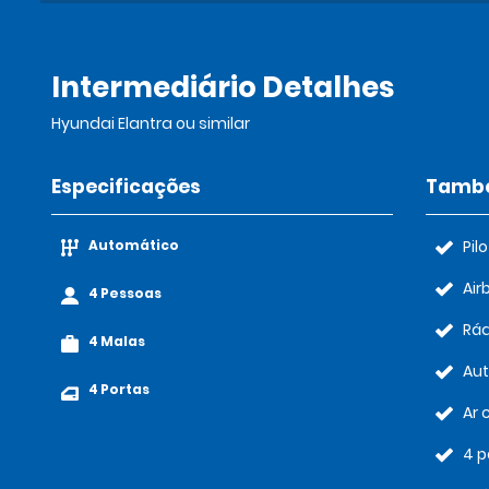
Intermediário Detalhes
Hyundai Elantra ou similar
Especificações
També
Automático
Pil
Air
4 Pessoas
Rád
4 Malas
Au
4 Portas
Ar 
4 p