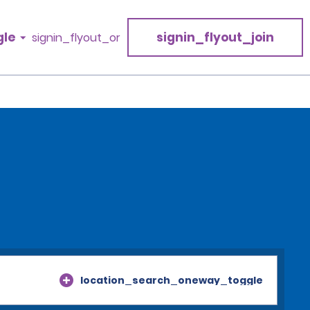
gle
signin_flyout_join
signin_flyout_or
location_search_oneway_toggle