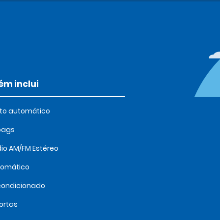
m inclui
oto automático
bags
io AM/FM Estéreo
tomático
condicionado
ortas