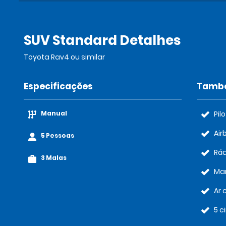
SUV Standard Detalhes
Toyota Rav4 ou similar
Especificações
També
Manual
Pil
Air
5 Pessoas
Rád
3 Malas
Ma
Ar 
5 c