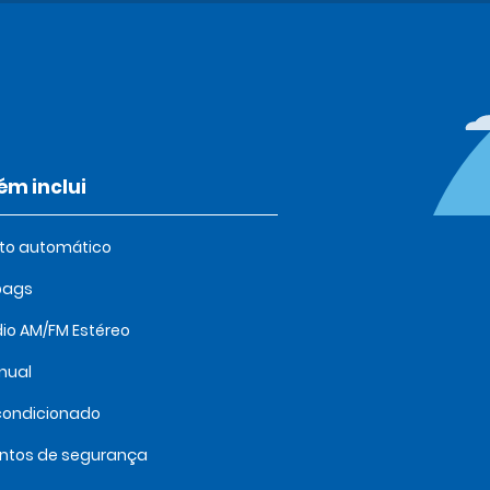
m inclui
oto automático
bags
io AM/FM Estéreo
nual
condicionado
intos de segurança