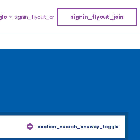
gle
signin_flyout_join
signin_flyout_or
location_search_oneway_toggle