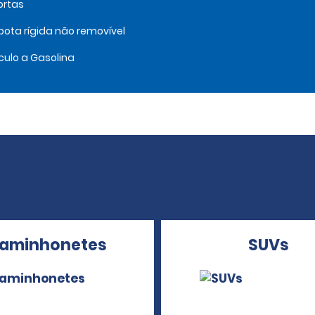
ortas
ota rígida não removível
culo a Gasolina
aminhonetes
SUVs