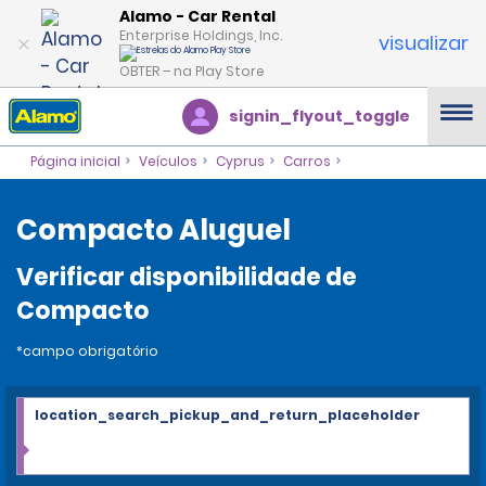
Alamo - Car Rental
Enterprise Holdings, Inc.
visualizar
OBTER – na Play Store
signin_flyout_toggle
Página inicial
Veículos
Cyprus
Carros
Compacto Aluguel
Verificar disponibilidade de
Compacto
*campo obrigatório
location_search_pickup_and_return_placeholder