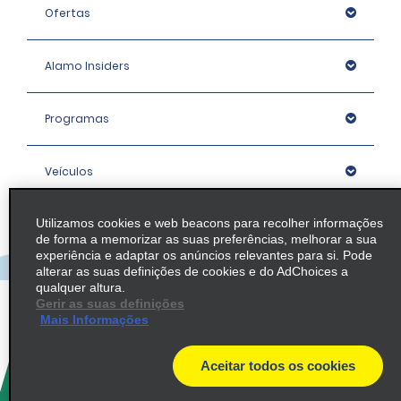
Ofertas
Alamo Insiders
Programas
Veículos
Utilizamos cookies e web beacons para recolher informações
Agências
de forma a memorizar as suas preferências, melhorar a sua
experiência e adaptar os anúncios relevantes para si. Pode
alterar as suas definições de cookies e do AdChoices a
Empresa
qualquer altura.
Gerir as suas definições
Mais Informações
Política / Mapa do Site
Aceitar todos os cookies
© 2026 Enterprise Holdings, Inc. All rights Reserved.