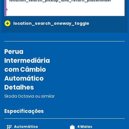
location_search_pickup_and_return_placeholder
location_search_oneway_toggle
Perua
Intermediária
com Câmbio
Automático
Detalhes
Skoda Octavia ou similar
Especificações
Automático
4 Malas