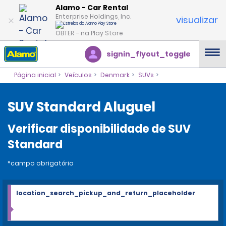
Alamo - Car Rental
Enterprise Holdings, Inc.
visualizar
OBTER – na Play Store
signin_flyout_toggle
Página inicial
Veículos
Denmark
SUVs
SUV Standard Aluguel
Verificar disponibilidade de SUV
Standard
*campo obrigatório
location_search_pickup_and_return_placeholder