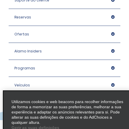
Suporte ao cliente
Reservas
Ofertas
Alamo Insiders
Programas
Veículos
Utilizamos cookies e web beacons para recolher informações
Agências
de forma a memorizar as suas preferências, melhorar a sua
experiência e adaptar os anúncios relevantes para si. Pode
alterar as suas definições de cookies e do AdChoices a
Empresa
qualquer altura.
Gerir as suas definições