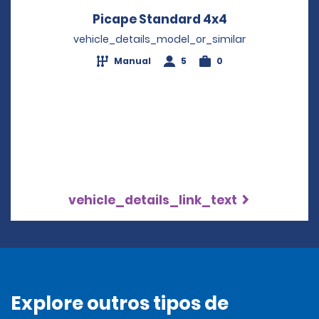
Picape Standard 4x4
Opens in a ne
vehicle_details_model_or_similar
Manual
5
0
vehicle_details_link_text
Explore outros tipos de