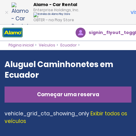
Alamo - Car Rental
Enterprise Holdings, Inc.
vi
OBTER – na Play Store
signin_flyout_togg
Página inicial
Veículos
Ecuador
Aluguel Caminhonetes em
Ecuador
Começar uma reserva
vehicle_grid_cta_showing_only
Exibir todos os
veículos