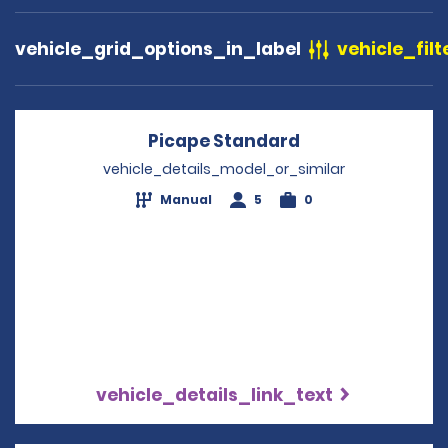
vehicle_grid_options_in_label
vehicle_filt
Picape Standard
Opens in a new
vehicle_details_model_or_similar
Manual
5
0
vehicle_details_link_text