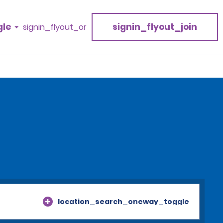
gle
signin_flyout_join
signin_flyout_or
location_search_oneway_toggle