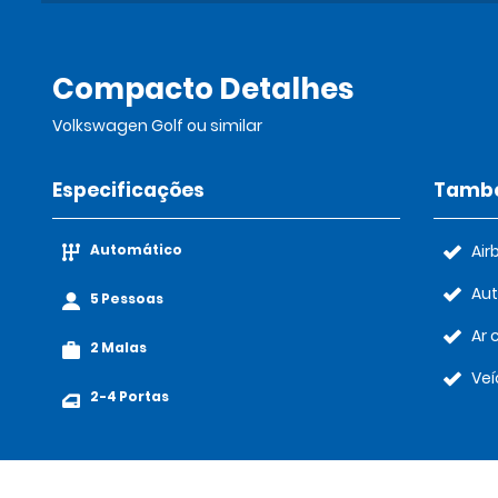
Compacto Detalhes
Volkswagen Golf ou similar
Especificações
També
Automático
Air
Au
5 Pessoas
Ar 
2 Malas
Veí
2-4 Portas