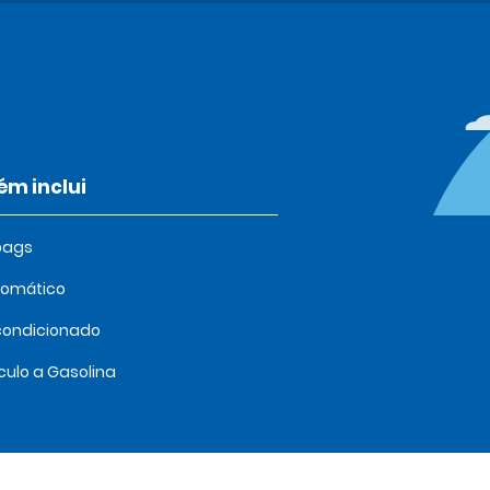
m inclui
bags
tomático
condicionado
culo a Gasolina