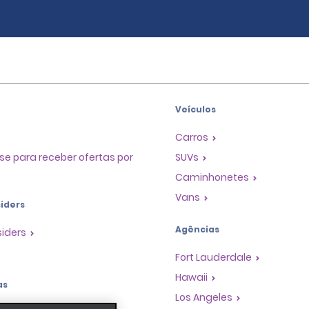
Veículos
Carros
se para receber ofertas por
SUVs
Caminhonetes
Vans
iders
Agências
siders
Fort Lauderdale
Hawaii
as
Los Angeles