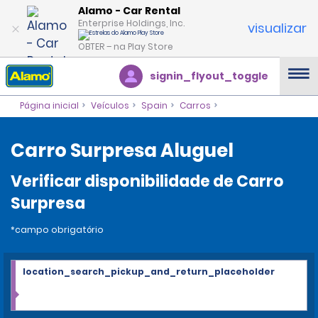
Alamo - Car Rental
Enterprise Holdings, Inc.
visualizar
OBTER – na Play Store
signin_flyout_toggle
Página inicial
Veículos
Spain
Carros
Carro Surpresa Aluguel
Verificar disponibilidade de Carro
Surpresa
*campo obrigatório
location_search_pickup_and_return_placeholder