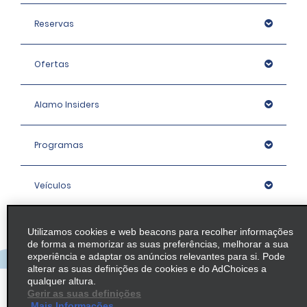
Reservas
Ofertas
Alamo Insiders
Programas
Veículos
Agências
Utilizamos cookies e web beacons para recolher informações
de forma a memorizar as suas preferências, melhorar a sua
experiência e adaptar os anúncios relevantes para si. Pode
Empresa
alterar as suas definições de cookies e do AdChoices a
qualquer altura.
Gerir as suas definições
Mais Informações
Política / Mapa do Site