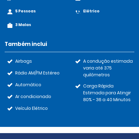
5 Pessoas
Elétrico
3 Malas
Também inclui
Airbags
A condução estimada
varia até 375
Rádio AM/FM Estéreo
quilômetros
Automático
Carga Rápida
Estimada para Atingir
Ar condicionado
80% - 36 a 40 Minutos
Veículo Elétrico