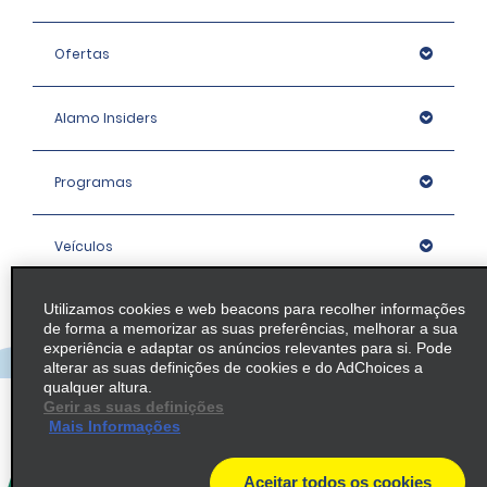
Ofertas
Alamo Insiders
Programas
Veículos
Utilizamos cookies e web beacons para recolher informações
Agências
de forma a memorizar as suas preferências, melhorar a sua
experiência e adaptar os anúncios relevantes para si. Pode
alterar as suas definições de cookies e do AdChoices a
Empresa
qualquer altura.
Gerir as suas definições
Mais Informações
Política / Mapa do Site
Aceitar todos os cookies