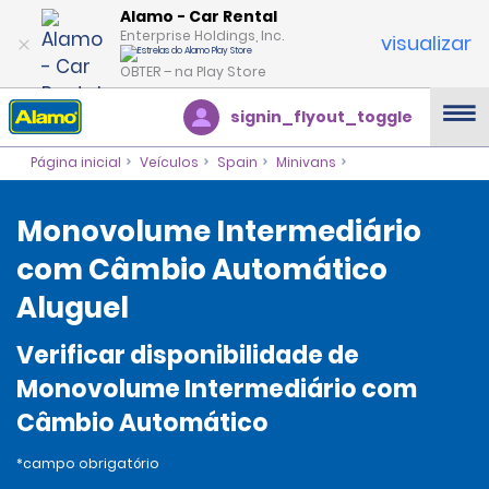
Alamo - Car Rental
Enterprise Holdings, Inc.
visualizar
OBTER – na Play Store
signin_flyout_toggle
Página inicial
Veículos
Spain
Minivans
Monovolume Intermediário
com Câmbio Automático
Aluguel
Verificar disponibilidade de
Monovolume Intermediário com
Câmbio Automático
*campo obrigatório