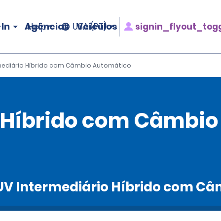
In
Agências
Veículos
signin_flyout_tog
Help
USA (PT)
mediário Híbrido com Câmbio Automático
o Híbrido com Câmbi
 SUV Intermediário Híbrido com C