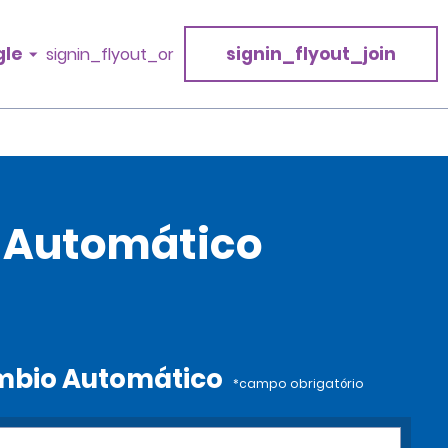
gle
signin_flyout_join
signin_flyout_or
o Automático
âmbio Automático
*campo obrigatório