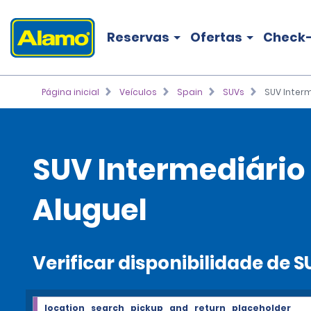
Reservas
Ofertas
Check-
Página inicial
Veículos
Spain
SUVs
SUV Inter
SUV Intermediári
Aluguel
Verificar disponibilidade de
location_search_pickup_and_return_placeholder