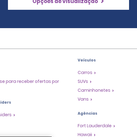
Opções de visualização
Veículos
Carros
se para receber ofertas por
SUVs
Caminhonetes
Vans
iders
Agências
siders
Fort Lauderdale
Hawaii