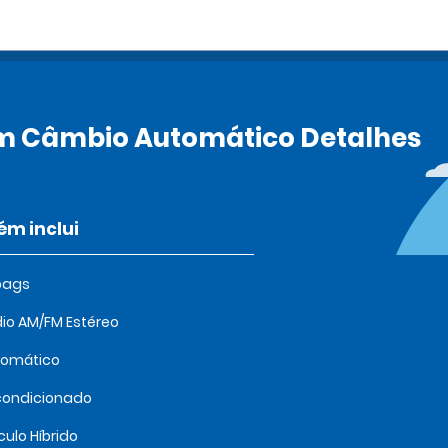
om Câmbio Automático Detalhes
m inclui
bags
io AM/FM Estéreo
tomático
condicionado
culo Híbrido