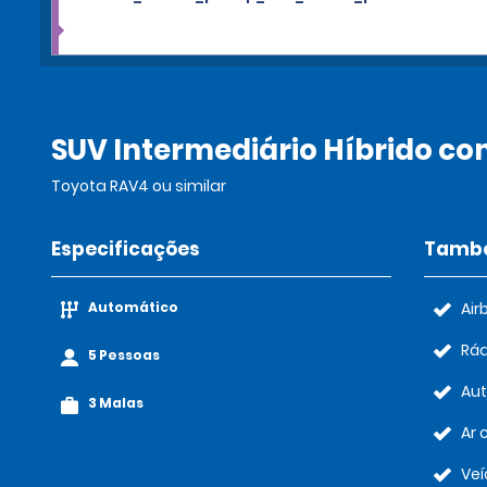
SUV Intermediário Híbrido c
Toyota RAV4 ou similar
Especificações
També
Automático
Air
Rád
5 Pessoas
Au
3 Malas
Ar 
Veí