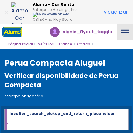
Alamo - Car Rental
Enterprise Holdings, Inc.
visualizar
OBTER – na Play Store
signin_flyout_toggle
Página inicial
Veículos
France
Carros
Perua Compacta Aluguel
Verificar disponibilidade de Perua
Compacta
*campo obrigatório
location_search_pickup_and_return_placeholder