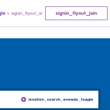
gle
signin_flyout_join
signin_flyout_or
location_search_oneway_toggle