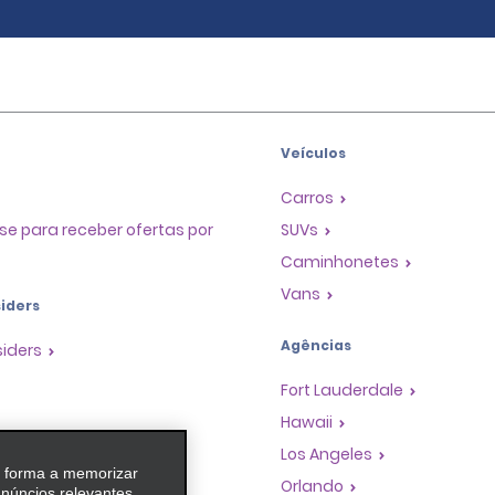
Veículos
Carros
se para receber ofertas por
SUVs
Caminhonetes
Vans
iders
Agências
siders
Fort Lauderdale
Hawaii
as
Los Angeles
e forma a memorizar
 de Premiação de
Orlando
anúncios relevantes