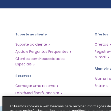
Suporte ao cliente
Ofertas
Suporte ao cliente
Ofertas
Ajuda e Perguntas Frequentes
Registre-
e-mail
Clientes com Necessidades
Especiais
Alamo Ins
Reservas
Alamo In
Começar uma reserva
Entrar
Exibir/Modificar/Cancelar
Program
Check-in Rápido
Utilizamos cookies e web beacons para recolher informações d
Pular o guichê
Programa
as suas preferências, melhorar a sua experiência e adaptar os 