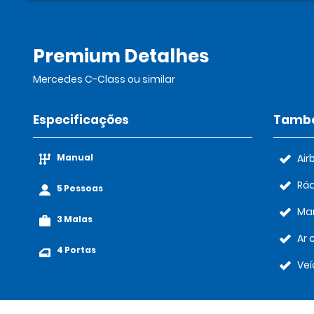
Premium Detalhes
Mercedes C-Class ou similar
Especificações
També
Manual
Air
Rád
5 Pessoas
Ma
3 Malas
Ar 
4 Portas
Veí