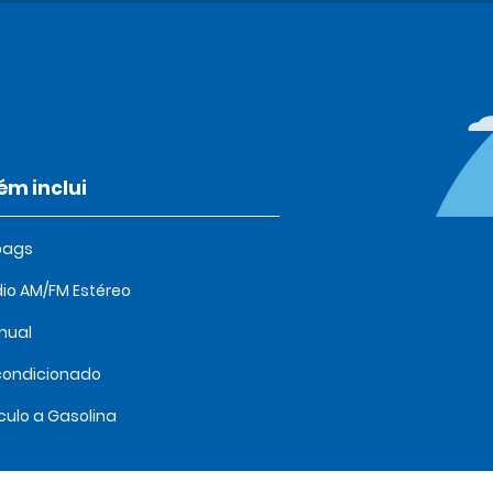
m inclui
bags
io AM/FM Estéreo
nual
condicionado
culo a Gasolina