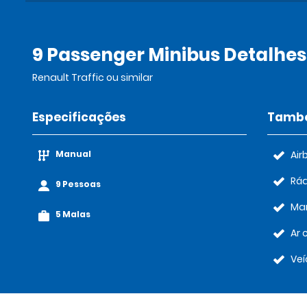
9 Passenger Minibus Detalhes
Renault Traffic ou similar
Especificações
També
Manual
Air
Rád
9 Pessoas
Ma
5 Malas
Ar 
Veí