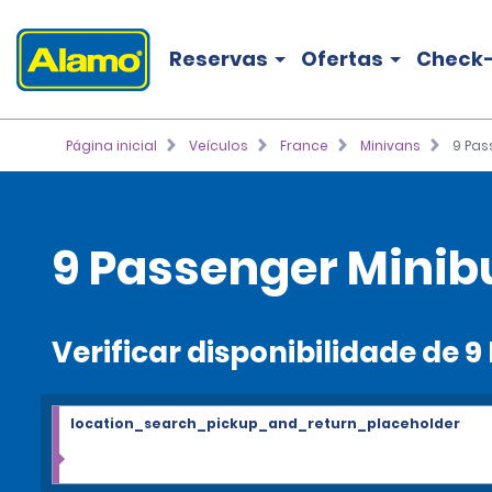
Reservas
Ofertas
Check-
Página inicial
Veículos
France
Minivans
9 Pas
9 Passenger Minib
Verificar disponibilidade de 
location_search_pickup_and_return_placeholder