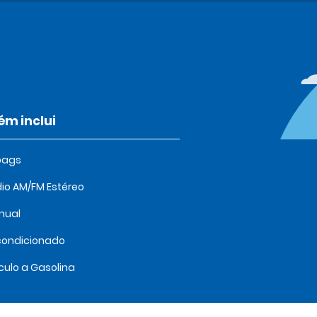
m inclui
bags
io AM/FM Estéreo
nual
condicionado
culo a Gasolina