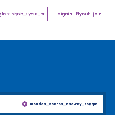
gle
signin_flyout_join
signin_flyout_or
location_search_oneway_toggle