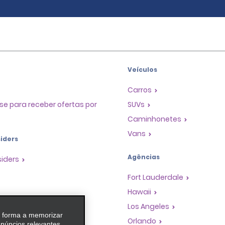
Veículos
Carros
se para receber ofertas por
SUVs
Caminhonetes
Vans
iders
Agências
siders
Fort Lauderdale
Hawaii
as
Los Angeles
e forma a memorizar
 de Premiação de
Orlando
anúncios relevantes