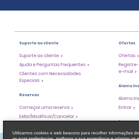
Suporte ao cliente
Ofertas
Suporte ao cliente
Ofertas
Ajuda e Perguntas Frequentes
Registre-
e-mail
Clientes com Necessidades
Especiais
Alamo Ins
Reservas
Alamo In
Começar uma reserva
Entrar
Exibir/Modificar/Cancelar
Program
Check-in Rápido
Utilizamos cookies e web beacons para recolher informações d
Pular o guichê
Programa
as suas preferências, melhorar a sua experiência e adaptar os 