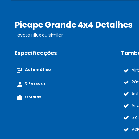
Picape Grande 4x4 Detalhes
Toyota Hilux ou similar
Especificações
També
Automático
Air
Rád
5 Pessoas
Au
0 Malas
Ar 
5 c
Veí