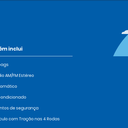
m inclui
bags
io AM/FM Estéreo
tomático
condicionado
intos de segurança
culo com Tração nas 4 Rodas