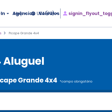
In
Agências
Veículos
signin_flyout_tog
Help
USA (PT)
s
Picape Grande 4x4
 Aluguel
Picape Grande 4x4
*campo obrigatório