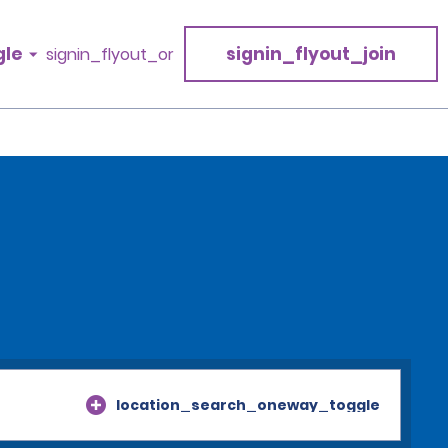
gle
signin_flyout_join
signin_flyout_or
location_search_oneway_toggle