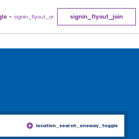
gle
signin_flyout_join
signin_flyout_or
location_search_oneway_toggle