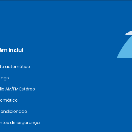
m inclui
oto automático
bags
io AM/FM Estéreo
tomático
condicionado
intos de segurança