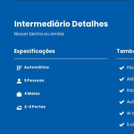
Intermediário Detalhes
Nissan Sentra ou similar
Especificações
També
Automático
Pil
Air
5 Pessoas
Rád
4 Malas
Au
2-4 Portas
Ar 
5 c