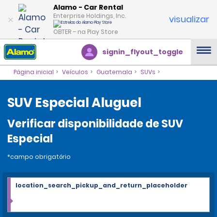
Alamo - Car Rental
Enterprise Holdings, Inc.
visualizar
OBTER – na Play Store
signin_flyout_toggle
Página inicial
Veículos
Guatemala
SUVs
SUV Especial Aluguel
Verificar disponibilidade de SUV
Especial
*campo obrigatório
location_search_pickup_and_return_placeholder