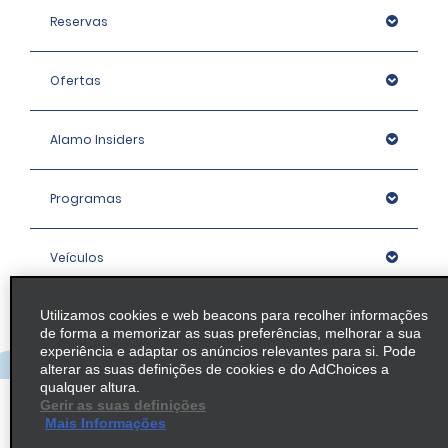
Reservas
Ofertas
Alamo Insiders
Programas
Veículos
Utilizamos cookies e web beacons para recolher informações
Agências
de forma a memorizar as suas preferências, melhorar a sua
experiência e adaptar os anúncios relevantes para si. Pode
alterar as suas definições de cookies e do AdChoices a
Empresa
qualquer altura.
Gerir as suas definições
Mais Informações
Política / Mapa do Site