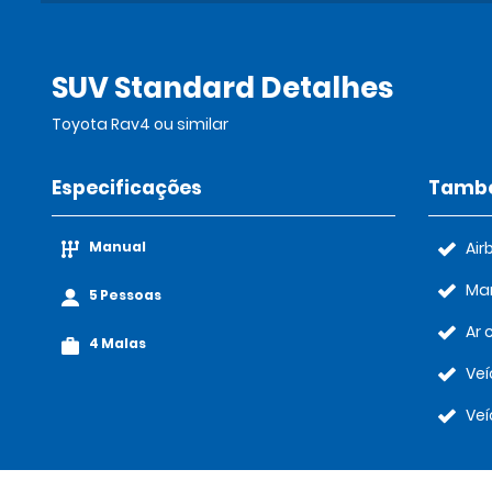
SUV Standard Detalhes
Toyota Rav4 ou similar
Especificações
També
Manual
Air
Ma
5 Pessoas
Ar 
4 Malas
Veí
Veí