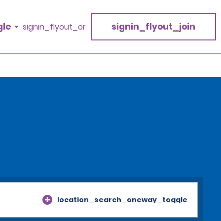
gle
signin_flyout_join
signin_flyout_or
location_search_oneway_toggle