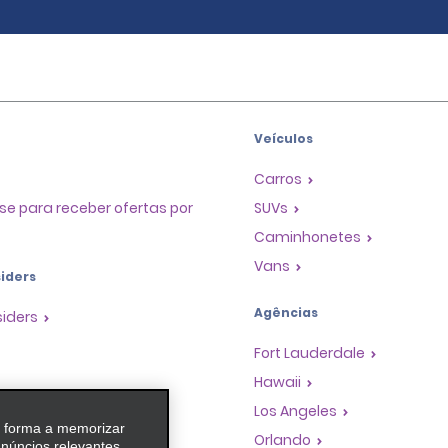
Veículos
Carros
se para receber ofertas por
SUVs
Caminhonetes
Vans
iders
Agências
siders
Fort Lauderdale
Hawaii
as
Los Angeles
e forma a memorizar
 de Premiação de
Orlando
anúncios relevantes