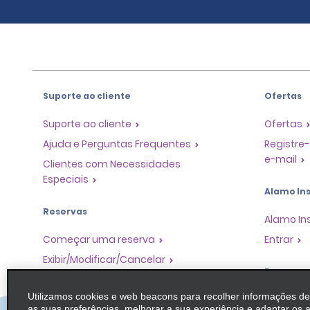
Suporte ao cliente
Ofertas
Suporte ao cliente
Ofertas
Ajuda e Perguntas Frequentes
Registre-
e-mail
Clientes com Necessidades
Especiais
Alamo Ins
Reservas
Alamo In
Começar uma reserva
Entrar
Exibir/Modificar/Cancelar
Program
Check-in Rápido
Utilizamos cookies e web beacons para recolher informações d
Pular o guichê
Programa
as suas preferências, melhorar a sua experiência e adaptar os 