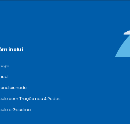
m inclui
bags
nual
condicionado
culo com Tração nas 4 Rodas
culo a Gasolina