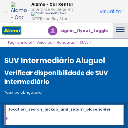
Alamo - Car Rental
Enterprise Holdings, Inc.
visualizar
OBTER – na Play Store
signin_flyout_toggle
Página inicial
Veículos
Honduras
SUVs
SUV Intermediário Aluguel
Verificar disponibilidade de SUV
Intermediário
*campo obrigatório
location_search_pickup_and_return_placeholder