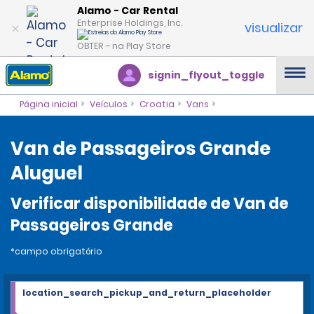
Alamo - Car Rental
Enterprise Holdings, Inc.
visualizar
OBTER – na Play Store
signin_flyout_toggle
Página inicial
Veículos
Croatia
Vans
Van de Passageiros Grande
Aluguel
Verificar disponibilidade de Van de
Passageiros Grande
*campo obrigatório
location_search_pickup_and_return_placeholder