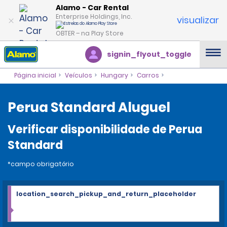
Alamo - Car Rental
Enterprise Holdings, Inc.
visualizar
OBTER – na Play Store
signin_flyout_toggle
Página inicial
Veículos
Hungary
Carros
Perua Standard Aluguel
Verificar disponibilidade de Perua
Standard
*campo obrigatório
location_search_pickup_and_return_placeholder