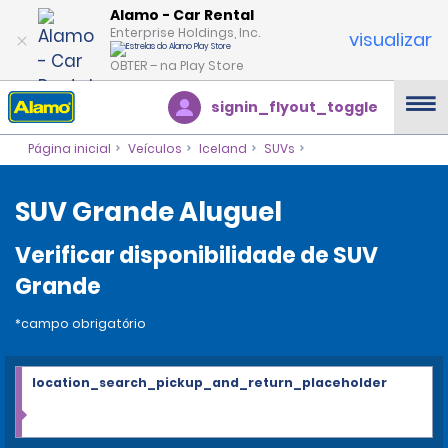
Alamo - Car Rental
Enterprise Holdings, Inc.
visualizar
OBTER – na Play Store
signin_flyout_toggle
Página inicial
Veículos
Iceland
SUVs
SUV Grande Aluguel
Verificar disponibilidade de SUV
Grande
*campo obrigatório
location_search_pickup_and_return_placeholder