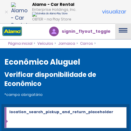
Alamo - Car Rental
Enterprise Holdings, Inc.
visualizar
OBTER – na Play Store
signin_flyout_toggle
Página inicial
Veículos
Jamaica
Carros
Econômico Aluguel
Verificar disponibilidade de
Econômico
*campo obrigatório
location_search_pickup_and_return_placeholder