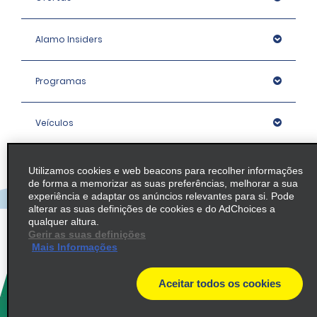
Alamo Insiders
Programas
Veículos
Agências
Utilizamos cookies e web beacons para recolher informações
de forma a memorizar as suas preferências, melhorar a sua
experiência e adaptar os anúncios relevantes para si. Pode
Empresa
alterar as suas definições de cookies e do AdChoices a
qualquer altura.
Gerir as suas definições
Mais Informações
Política / Mapa do Site
Aceitar todos os cookies
© 2026 Enterprise Holdings, Inc. All rights Reserved.