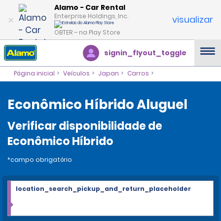
Alamo - Car Rental
Enterprise Holdings, Inc.
visualizar
OBTER – na Play Store
signin_flyout_toggle
Página inicial
Veículos
Japan
Carros
Econômico Híbrido Aluguel
Verificar disponibilidade de
Econômico Híbrido
*campo obrigatório
location_search_pickup_and_return_placeholder