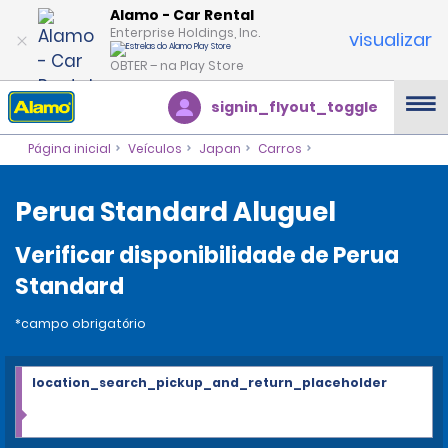
Alamo - Car Rental
Enterprise Holdings, Inc.
visualizar
OBTER – na Play Store
signin_flyout_toggle
Página inicial
Veículos
Japan
Carros
Perua Standard Aluguel
Verificar disponibilidade de Perua
Standard
*campo obrigatório
location_search_pickup_and_return_placeholder