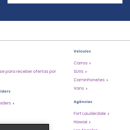
Veículos
Carros
se para receber ofertas por
SUVs
Caminhonetes
Vans
iders
Agências
siders
Fort Lauderdale
Hawaii
as