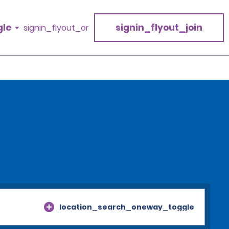
gle
signin_flyout_join
signin_flyout_or
location_search_oneway_toggle