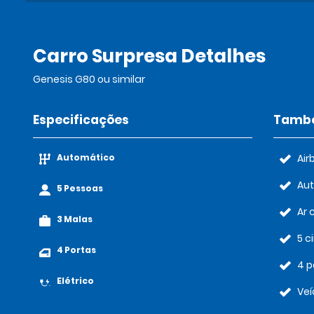
Carro Surpresa Detalhes
Genesis G80 ou similar
Especificações
També
Automático
Air
Au
5 Pessoas
Ar 
3 Malas
5 c
4 Portas
4 p
Elétrico
Veí