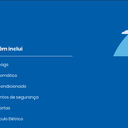
m inclui
bags
tomático
condicionado
intos de segurança
ortas
culo Elétrico